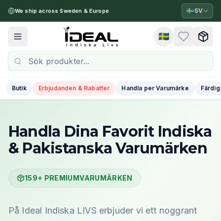
🇸🇪
SV
We ship across Sweden & Europe
🇸🇪
Toggle menu
Butik
Erbjudanden & Rabatter
Handla per Varumärke
Färdig
Handla Dina Favorit Indiska
& Pakistanska Varumärken
159+ PREMIUMVARUMÄRKEN
På Ideal Indiska LIVS erbjuder vi ett noggrant