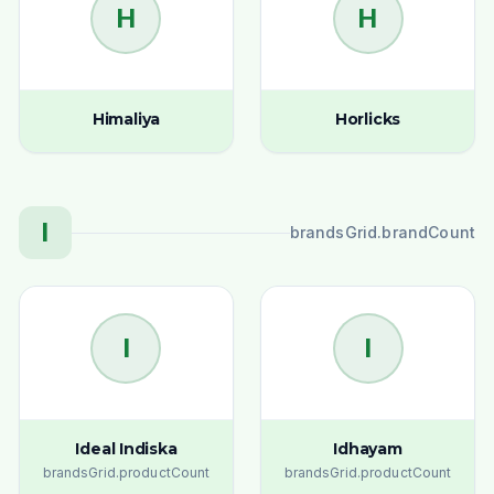
H
H
Himaliya
Horlicks
I
brandsGrid.brandCount
I
I
Ideal Indiska
Idhayam
brandsGrid.productCount
brandsGrid.productCount