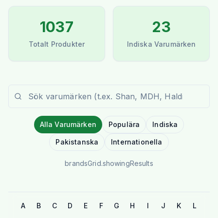
1037
23
Totalt Produkter
Indiska Varumärken
Alla Varumärken
Populära
Indiska
Pakistanska
Internationella
brandsGrid.showingResults
A
B
C
D
E
F
G
H
I
J
K
L