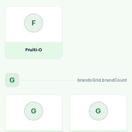
F
Fruiti-O
G
brandsGrid.brandCount
G
G