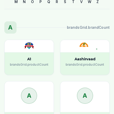
M
N
O
P
Q
R
S
T
V
W
Z
A
brandsGrid.brandCount
A1
Aashirvaad
brandsGrid.productCount
brandsGrid.productCount
A
A