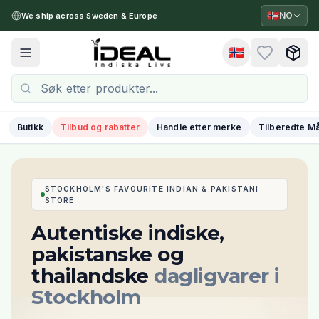
🇳🇴
NO
We ship across Sweden & Europe
🇳🇴
Toggle menu
Butikk
Tilbud og rabatter
Handle etter merke
Tilberedte Må
STOCKHOLM'S FAVOURITE INDIAN & PAKISTANI
STORE
Autentiske indiske,
pakistanske og
thailandske
dagligvarer i
Stockholm