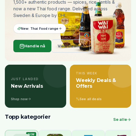
1,500+ authentic products — spices, rice, lentils &
now a new Thai food range. Delivered across
Sweden & Europe by DHL.
New: Thai Food range
Handle nå
View Deals
THIS WEEK
JUST LANDED
Weekly Deals &
New Arrivals
Offers
Shop now
See all deals
Topp kategorier
Se alle
NEW