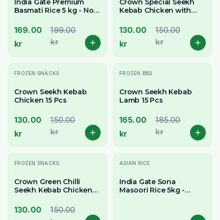
India Gate Premium
Crown Special Seekh
Basmati Rice 5 kg - Now
Kebab Chicken with
Available Across
Cheese 15 Pcs
Stockholm
169.00
199.00
130.00
150.00
kr
kr
kr
kr
-
13
% OFF
-
11
% OFF
FROZEN SNACKS
FROZEN BBQ
Crown Seekh Kebab
Crown Seekh Kebab
Chicken 15 Pcs
Lamb 15 Pcs
130.00
150.00
165.00
185.00
kr
kr
kr
kr
-
13
% OFF
-
33
% OFF
FROZEN SNACKS
ASIAN RICE
Crown Green Chilli
India Gate Sona
Seekh Kebab Chicken
Masoori Rice 5kg -
15 St
Delivery in All of
Stockholm
130.00
150.00