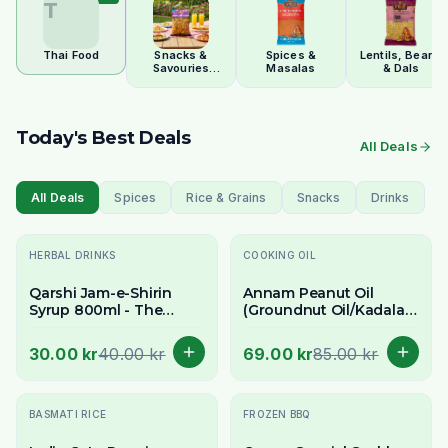
T
Thai Food
Snacks &
Spices &
Lentils, Beans
Savouries
Masalas
& Dals
(Namkeen)
Today's Best Deals
All Deals
All Deals
Spices
Rice & Grains
Snacks
Drinks
-
25
% OFF
-
19
% OFF
HERBAL DRINKS
COOKING OIL
Qarshi Jam-e-Shirin
Annam Peanut Oil
Syrup 800ml - The
(Groundnut Oil/Kadalai
Quintessential
Ennai) 1 Litre - For High-
Ramadan Sharbat
Heat Cooking & Frying
30.00 kr
40.00 kr
69.00 kr
85.00 kr
-
15
% OFF
-
13
% OFF
BASMATI RICE
FROZEN BBQ