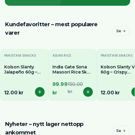
Kundefavoritter – mest populære
Se
varer
-
33
% OFF
PAKISTANI SNACKS
ASIAN RICE
PAKISTANI SNACKS
Kolson Slanty
India Gate Sona
Kolson Slanty 
Jalapeño 60g –
Masoori Rice 5kg -
60g – Crispy
Spicy Jalapeño
Delivery in All of
Vegetable
Flavoured Corn
Stockholm
Flavoured Corn
99.99
150.00
Snack
Snack
kr
12.00 kr
kr
12.00 kr
Nyheter – nytt lager nettopp
Se
ankommet