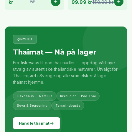
kr
kr
99.99 kr
150.00 kr
NYHET
Thaimat — Nå på lager
Fra fiskesaus til pad thai-nudler — oppdag vårt nye
utvalg av autentiske thailandske matvarer. Utvalgt for
Thai-miljøet i Sverige og alle som elsker å lage
thaimat hjemme.
Fiskesaus — Nam Pla
Risnudler — Pad Thai
Soya & Seasoning
Tamarindpasta
Handle thaimat