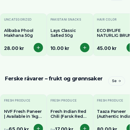
UNCATEGORIZED
PAKISTANI SNACKS
HAIR COLOR
Alibaba Phool
Lays Classic
ECO BYLIFE
Makhana 50g
Salted 50g
NATURLIG BRU
HENNE
28.00 kr
10.00 kr
45.00 kr
Ferske råvarer – frukt og grønnsaker
Se
FRESH PRODUCE
FRESH PRODUCE
FRESH PRODUCE
NVF Fresh Paneer
Fresh Indian Red
Taaza Paneer
| Available in 1kg
Chili (Farsk Red
(Authentic Indi
and 400g pack
Chili) - Premium
Cottage Cheese
Quality |
500g - Fresh &
65.00 kr
17.00 kr
80.00 kr
Fra
Fra