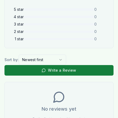
5
star
0
4
star
0
3
star
0
2
star
0
1
star
0
Sort by:
Newest first
Write a Review
No reviews yet