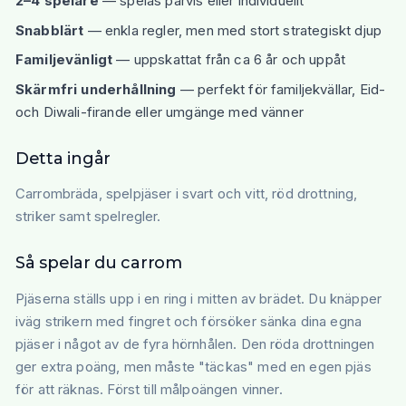
2–4 spelare
— spelas parvis eller individuellt
Snabblärt
— enkla regler, men med stort strategiskt djup
Familjevänligt
— uppskattat från ca 6 år och uppåt
Skärmfri underhållning
— perfekt för familjekvällar, Eid-
och Diwali-firande eller umgänge med vänner
Detta ingår
Carrombräda, spelpjäser i svart och vitt, röd drottning,
striker samt spelregler.
Så spelar du carrom
Pjäserna ställs upp i en ring i mitten av brädet. Du knäpper
iväg strikern med fingret och försöker sänka dina egna
pjäser i något av de fyra hörnhålen. Den röda drottningen
ger extra poäng, men måste "täckas" med en egen pjäs
för att räknas. Först till målpoängen vinner.