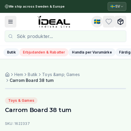
🇸🇪
SV
We ship across Sweden & Europe
🇸🇪
Toggle menu
Butik
Erbjudanden & Rabatter
Handla per Varumärke
Färdig
Hem
Butik
Toys &amp; Games
Carrom Board 38 tum
Toys & Games
Carrom Board 38 tum
SKU:
1622337