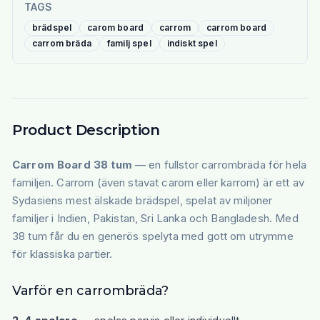
TAGS
brädspel
carom board
carrom
carrom board
carrom bräda
familj spel
indiskt spel
Product Description
Carrom Board 38 tum
— en fullstor carrombräda för hela
familjen. Carrom (även stavat carom eller karrom) är ett av
Sydasiens mest älskade brädspel, spelat av miljoner
familjer i Indien, Pakistan, Sri Lanka och Bangladesh. Med
38 tum får du en generös spelyta med gott om utrymme
för klassiska partier.
Varför en carrombräda?