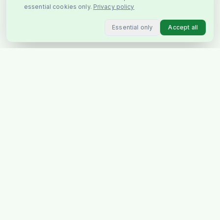
essential cookies only.
Privacy policy
Essential only
Accept all
You May Also Like
Top Pick
Ratna's Schack &
Ludo Magnetisk