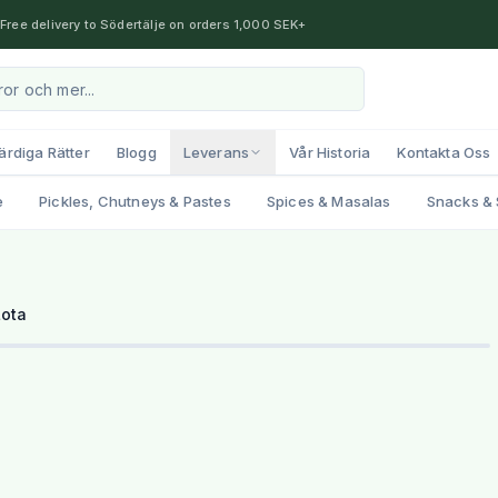
Free delivery to Södertälje on orders 1,000 SEK+
ärdiga Rätter
Blogg
Leverans
Vår Historia
Kontakta Oss
e
Pickles, Chutneys & Pastes
Spices & Masalas
Snacks & 
1
/
2
Lota