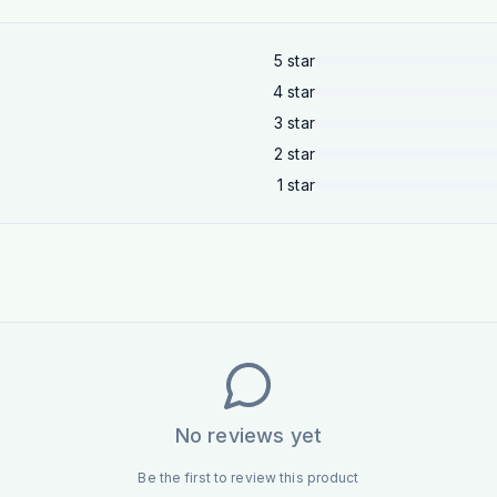
5
star
4
star
3
star
2
star
1
star
No reviews yet
Be the first to review this product