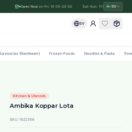
🇸🇪
SV
Open Now
Mon-Fri: 10:00–20:00
·
·
Sat-Sun: 11:00–19:00
·
M
SV
Savouries (Namkeen)
Frozen Foods
Noodles & Pasta
Pow
Kitchen & Utensils
Ambika Koppar Lota
SKU:
1622356