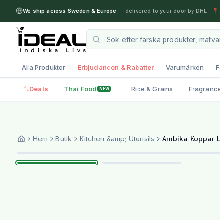
We ship across Sweden & Europe
— delivered to your door by DHL
·
📍 
Alla Produkter
Erbjudanden & Rabatter
Varumärken
F
Deals
Thai Food
Rice & Grains
Fragranc
NEW
Hem
Butik
Kitchen &amp; Utensils
Ambika Koppar 