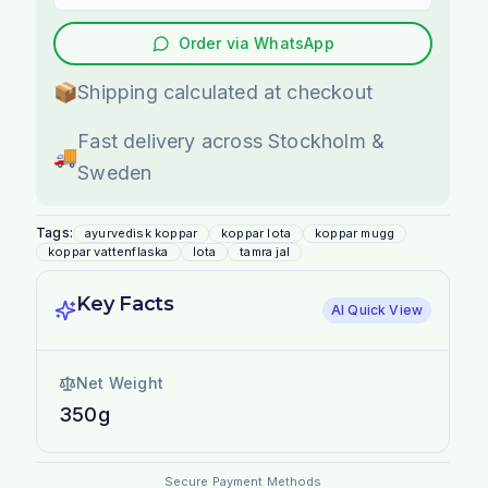
Order via WhatsApp
📦
Shipping calculated at checkout
Fast delivery across Stockholm &
🚚
Sweden
Tags:
ayurvedisk koppar
koppar lota
koppar mugg
koppar vattenflaska
lota
tamra jal
Key Facts
AI Quick View
Net Weight
350g
Secure Payment Methods