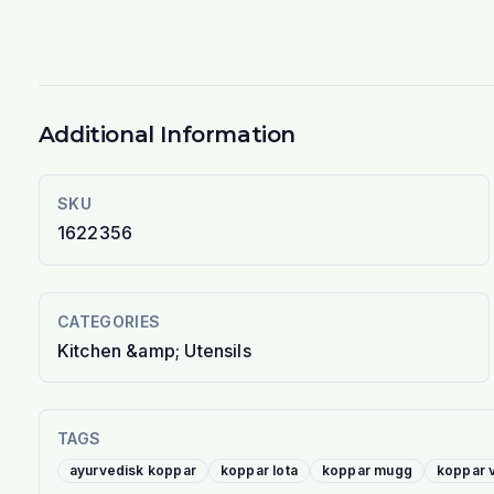
Additional Information
SKU
1622356
CATEGORIES
Kitchen &amp; Utensils
TAGS
ayurvedisk koppar
koppar lota
koppar mugg
koppar v