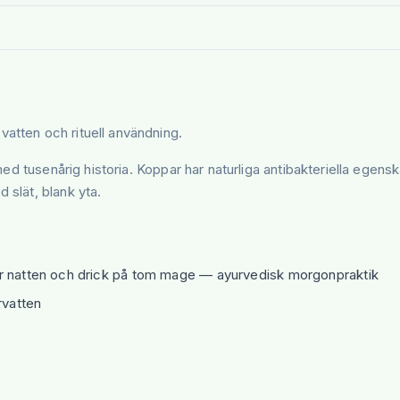
 vatten och rituell användning.
l med tusenårig historia. Koppar har naturliga antibakteriella ege
 slät, blank yta.
er natten och drick på tom mage — ayurvedisk morgonpraktik
rvatten