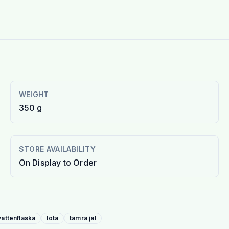
WEIGHT
350 g
STORE AVAILABILITY
On Display to Order
attenflaska
lota
tamra jal