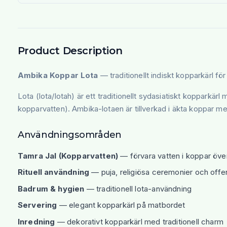
Product Description
Ambika Koppar Lota
— traditionellt indiskt kopparkärl för
Lota (lota/lotah) är ett traditionellt sydasiatiskt kopparkär
kopparvatten). Ambika-lotaen är tillverkad i äkta koppar med
Användningsområden
Tamra Jal (Kopparvatten)
— förvara vatten i koppar öv
Rituell användning
— puja, religiösa ceremonier och offe
Badrum & hygien
— traditionell lota-användning
Servering
— elegant kopparkärl på matbordet
Inredning
— dekorativt kopparkärl med traditionell charm