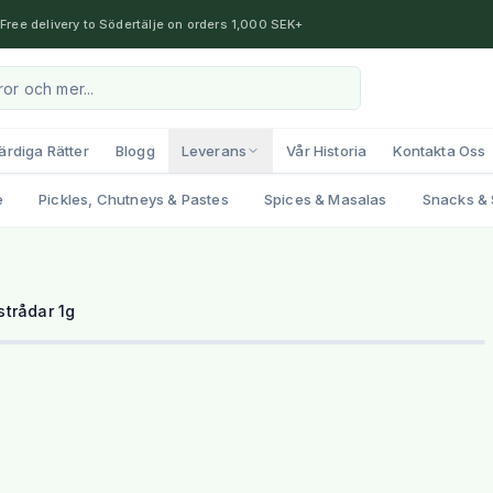
Free delivery to Södertälje on orders 1,000 SEK+
ärdiga Rätter
Blogg
Leverans
Vår Historia
Kontakta Oss
e
Pickles, Chutneys & Pastes
Spices & Masalas
Snacks & 
trådar 1g