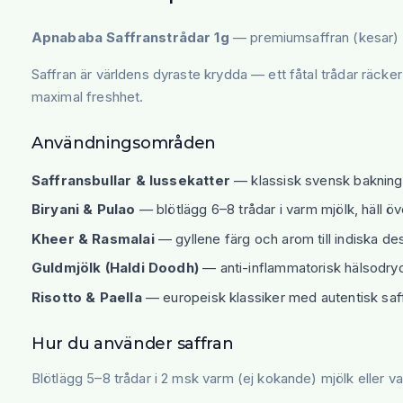
Apnababa Saffranstrådar 1g
— premiumsaffran (kesar) m
Saffran är världens dyraste krydda — ett fåtal trådar räcker 
maximal freshhet.
Användningsområden
Saffransbullar & lussekatter
— klassisk svensk bakning
Biryani & Pulao
— blötlägg 6–8 trådar i varm mjölk, häll öv
Kheer & Rasmalai
— gyllene färg och arom till indiska de
Guldmjölk (Haldi Doodh)
— anti-inflammatorisk hälsodry
Risotto & Paella
— europeisk klassiker med autentisk sa
Hur du använder saffran
Blötlägg 5–8 trådar i 2 msk varm (ej kokande) mjölk eller vat