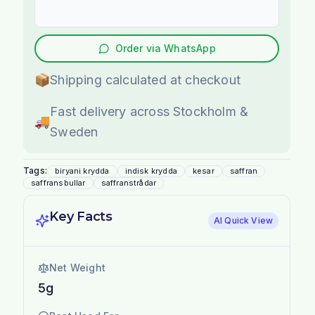
Order via WhatsApp
📦
Shipping calculated at checkout
Fast delivery across Stockholm &
🚚
Sweden
Tags:
biryani krydda
indisk krydda
kesar
saffran
saffransbullar
saffranstrådar
Key Facts
AI Quick View
Net Weight
5g