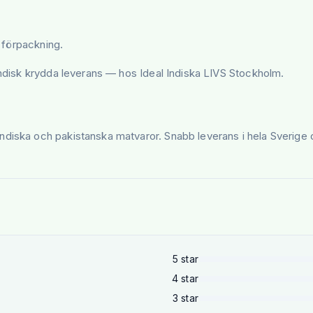
d förpackning.
 indisk krydda leverans — hos Ideal Indiska LIVS Stockholm.
ndiska och pakistanska matvaror. Snabb leverans i hela Sverige 
5
star
4
star
3
star