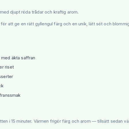
ed djupt röda trådar och kraftig arom.
för att ge en rätt gyllengul färg och en unik, lätt söt och blommi
 med äkta saffran
er riset
sserter
ck
ffranssmak
ten i 15 minuter. Värmen frigör färg och arom — tillsätt sedan vät