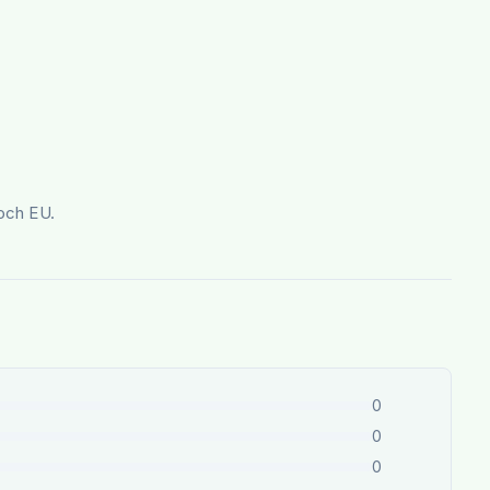
och EU.
0
0
0