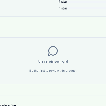
2
star
1
star
No reviews yet
Be the first to review this product