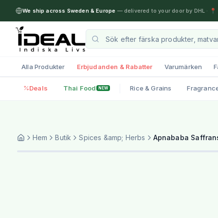
We ship across Sweden & Europe
— delivered to your door by DHL
·
📍 
Alla Produkter
Erbjudanden & Rabatter
Varumärken
F
Deals
Thai Food
Rice & Grains
Fragranc
NEW
Hem
Butik
Spices &amp; Herbs
Apnababa Saffrans