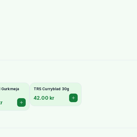
l Gurkmeja
TRS Curryblad 30g
42.00 kr
kr