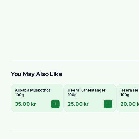
You May Also Like
Alibaba Muskotnöt
Heera Kanelstänger
Heera He
100g
100g
100g
35.00 kr
25.00 kr
20.00 