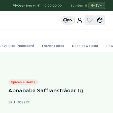
🇸🇪
SV
Open Now
Mon-Fri: 10:00–20:00
·
·
Sat-Sun: 11:00–19:00
·
M
SV
Savouries (Namkeen)
Frozen Foods
Noodles & Pasta
Pow
Spices & Herbs
Apnababa Saffranstrådar 1g
SKU:
16222134