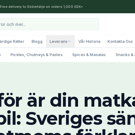
Free delivery to Södertälje on orders 1,000 SEK+
ärdiga Rätter
Blogg
Leverans
Vår Historia
Kontakta Oss
e
Pickles, Chutneys & Pastes
Spices & Masalas
Snacks & 
för är din matk
bil: Sveriges sä