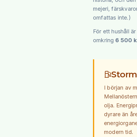
mejeri, färskvaro
omfattas inte.)
För ett hushåll ä
omkring
6 500 k
Storm
I början av 
Mellanöstern
olja. Energip
dyrare än år
energiorgane
modern tid.