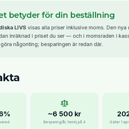
t betyder för din beställning
ndiska LIVS
visas alla priser inklusive moms. Den n
dan inräknad i priset du ser — och i momsraden i kas
 göra någonting; besparingen är redan där.
akta
 6%
~6 500 kr
20
verad
Besparing/år, familj på 4
Gäller 1 ap