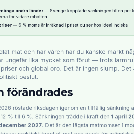
många andra länder
— Sverige kopplade sänkningen till en pri
erna för vidare rabatten.
priser
— 6 % moms är inräknad i priset du ser hos Ideal Indiska.
lat mat den här våren har du kanske märkt någ
r ungefär lika mycket som förut — trots larmr
priser och global oro. Det är ingen slump. Det 
litiskt beslut.
 förändrades
2026 röstade riksdagen igenom en tillfällig sänknin
12 % till 6 %. Sänkningen trädde i kraft den
1 april 
 december 2027
. Det är den lägsta matmomsen i mo
täcker praktiskt taget all mat och dryck för människor: 