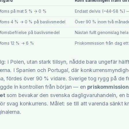
Åtgärd
Kom sänkningen fram till
Moms på mat 5 % → 0 %
Endast delvis (~44–58 %) —
Moms 4 % → 0 % på baslivsmedel
Över 90 % inom två månader
Momsbefrielse på baslivsmedel
Nästan fullt genomslag hel
Moms 12 % → 6 %
Priskommission från dag ett
g: i Polen, utan stark tillsyn, nådde bara ungefär hälf
rna. I Spanien och Portugal, där konkurrensmyndighe
a, fördes över 90 % vidare. Sverige tog rygg på de 
gde in kontrollen från början — en
priskommission
et
som bevakar den svenska dagligvaruhandeln, en 
 för svag konkurrens. Målet: se till att varenda sänkt 
ginalerna.