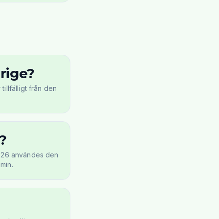
rige?
llfälligt från den
?
 2026 användes den
min.