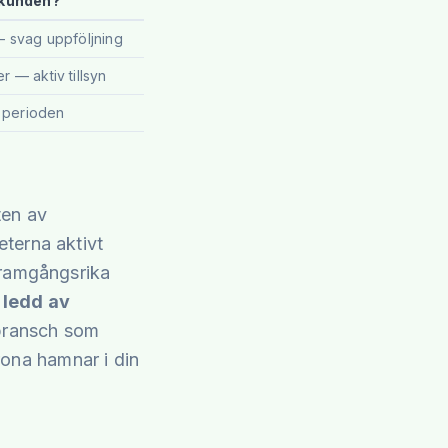
 kunden?
 svag uppföljning
 — aktiv tillsyn
a perioden
ten av
terna aktivt
framgångsrika
 ledd av
bransch som
krona hamnar i din