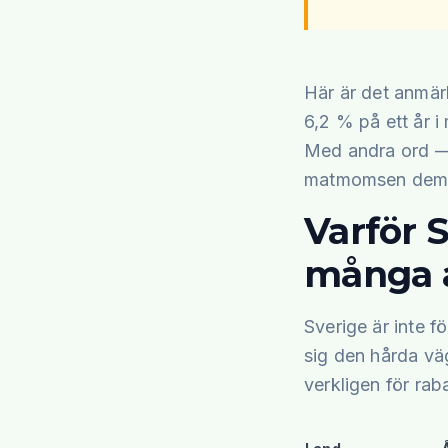
Här är det anmär
6,2 % på ett år 
Med andra ord — 
matmomsen dem ne
Varför 
många 
Sverige är inte f
sig den hårda vä
verkligen för rab