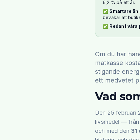
6,2 % på ett år.
✅
Smartare än 
bevakar att butik
✅
Redan i våra 
Om du har hand
matkasse kosta
stigande energi
ett medvetet po
Vad som
Den 25 februari 
livsmedel — från 
och med den
31
historia, och den 