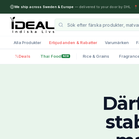
We ship across Sweden & Europe
— delivered to your door by DHL
·
📍 
Alla Produkter
Erbjudanden & Rabatter
Varumärken
F
Deals
Thai Food
Rice & Grains
Fragranc
NEW
Där
sta