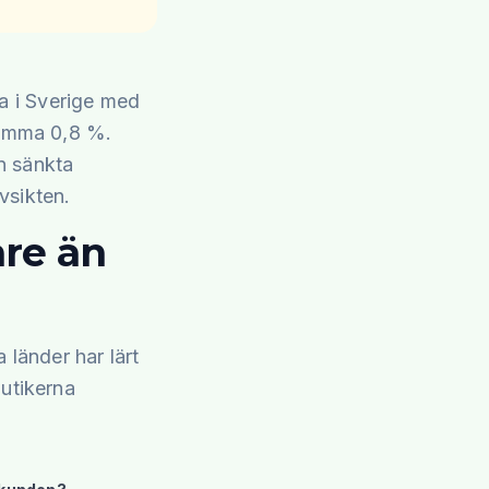
a i Sverige med
samma 0,8 %.
n sänkta
vsikten.
are än
 länder har lärt
butikerna