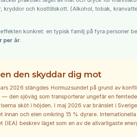
r, kryddor och kosttillskott. (Alkohol, tobak, kranvat
r effekten konkret: en typisk familj på fyra personer 
r per år
.
en den skyddar dig mot
mars 2026 stängdes Hormuzsundet på grund av konfli
 — den sjöväg som transporterar ungefär en femtede
riserna sköt i höjden. I maj 2026 var bränslet i Sveri
et innan och elen omkring 15 % dyrare. Internationella
t (IEA) beskrev läget som en av de allvarligaste energ