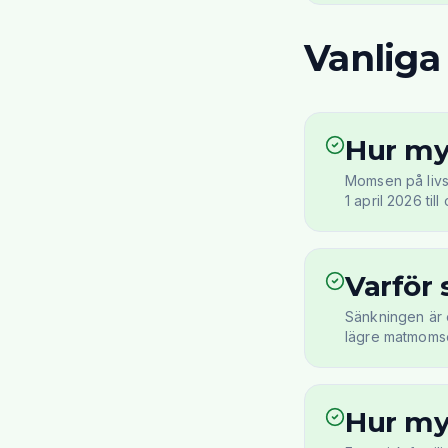
Vanliga
Hur my
Momsen på livsm
1 april 2026 ti
Varför
Sänkningen är 
lägre matmomse
Hur myc