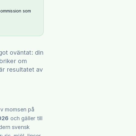
skommission som
ot oväntat: din
ubriker om
är resultatet av
g av momsen på
2026
och gäller till
dern svensk
ris, mjöl, linser,