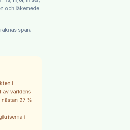
ten och läkemedel
beräknas spara
kten i
l av världens
ge nästan 27 %
ikriserna i