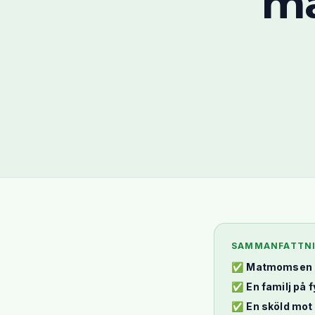
ma
SAMMANFATTN
✅
Matmomsen 
✅
En familj på 
✅
En sköld mot