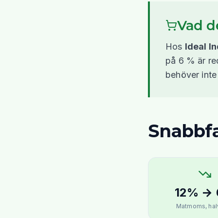
Vad de
Hos
Ideal I
på 6 % är re
behöver inte
Snabbf
12% →
Matmoms, hal