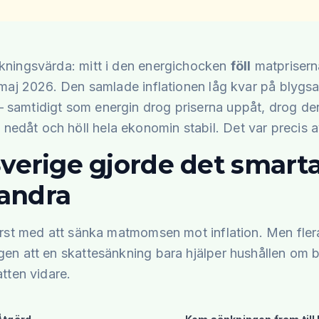
kningsvärda: mitt i den energichocken
föll
matprisern
i maj 2026. Den samlade inflationen låg kvar på blyg
samtidigt som energin drog priserna uppåt, drog de
dåt och höll hela ekonomin stabil. Det var precis a
Sverige gjorde det smart
andra
örst med att sänka matmomsen mot inflation. Men flera
gen att en skattesänkning bara hjälper hushållen om 
atten vidare.