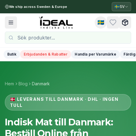
🇸🇪
SV
We ship across Sweden & Europe
🇸🇪
Toggle menu
Butik
Erbjudanden & Rabatter
Handla per Varumärke
Färdig
Hem
Blog
Danmark
🇩🇰
LEVERANS TILL DANMARK · DHL · INGEN
TULL
Indisk Mat till Danmark:
Beställ Online från