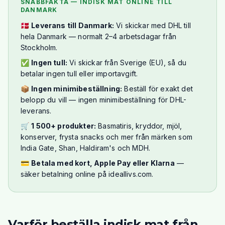
SNABBFAKTA — INDISK MAT ONLINE TILL
DANMARK
🇩🇰
Leverans till Danmark:
Vi skickar med DHL till
hela Danmark — normalt 2–4 arbetsdagar från
Stockholm.
✅
Ingen tull:
Vi skickar från Sverige (EU), så du
betalar ingen tull eller importavgift.
📦
Ingen minimibeställning:
Beställ för exakt det
belopp du vill — ingen minimibeställning för DHL-
leverans.
🛒
1 500+ produkter:
Basmatiris, kryddor, mjöl,
konserver, frysta snacks och mer från märken som
India Gate, Shan, Haldiram's och MDH.
💳
Betala med kort, Apple Pay eller Klarna
—
säker betalning online på ideallivs.com.
Varför beställa indisk mat från