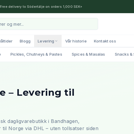
Free delivery to Södertälje on orders 1,000 SEK+
åltider
Blogg
Levering
Vår historie
Kontakt oss
e
Pickles, Chutneys & Pastes
Spices & Masalas
Snacks & 
e – Levering til
ansk dagligvarebutikk i Bandhagen,
til Norge via DHL – uten tollsatser siden