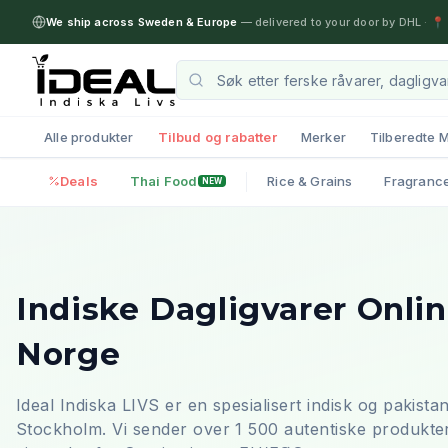
We ship across Sweden & Europe
— delivered to your door by DHL
·
📍 
Alle produkter
Tilbud og rabatter
Merker
Tilberedte M
Deals
Thai Food
Rice & Grains
Fragranc
NEW
Indiske Dagligvarer Onlin
Norge
Ideal Indiska LIVS er en spesialisert indisk og pakist
Stockholm. Vi sender over 1 500 autentiske produkter 