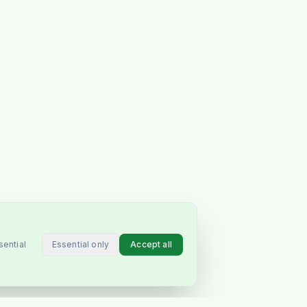
Essential only
Accept all
sential