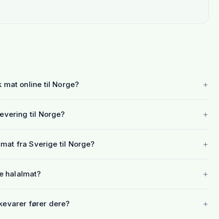
+
k mat online til Norge?
+
levering til Norge?
+
k mat fra Sverige til Norge?
+
e halalmat?
+
kevarer fører dere?