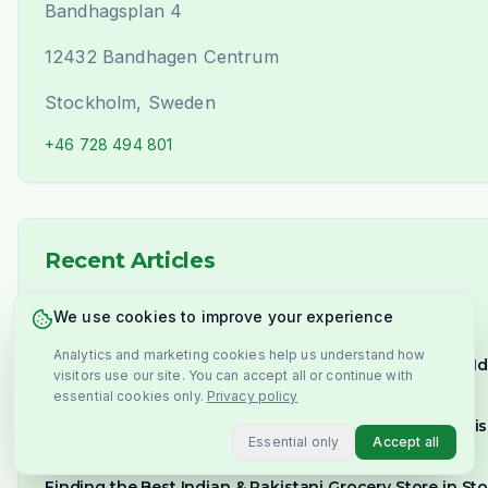
Bandhagsplan 4
12432 Bandhagen Centrum
Stockholm, Sweden
+46 728 494 801
Recent Articles
indiska livsmedel i goteborg
We use cookies to improve your experience
October 22, 2025
Analytics and marketing cookies help us understand how
Easy Paneer Butter Masala Recipe (Restaurant-Style) | I
visitors use our site. You can accept all or continue with
September 28, 2025
essential cookies only.
Privacy policy
Swedish Meatballs vs. Kofta Curry: A Delicious Comparis
Essential only
Accept all
September 27, 2025
Finding the Best Indian & Pakistani Grocery Store in S