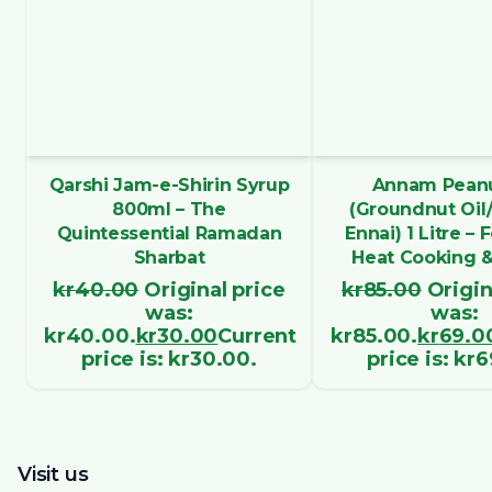
Qarshi Jam-e-Shirin Syrup
Annam Peanu
800ml – The
(Groundnut Oil
Quintessential Ramadan
Ennai) 1 Litre – 
Sharbat
Heat Cooking &
kr
40.00
Original price
kr
85.00
Origin
was:
was:
kr40.00.
kr
30.00
Current
kr85.00.
kr
69.0
price is: kr30.00.
price is: kr
Visit us