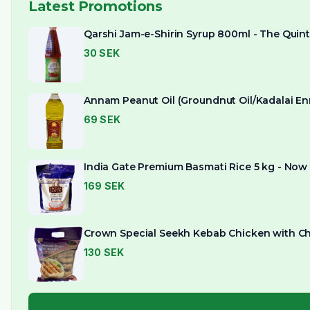
Latest Promotions
Qarshi Jam-e-Shirin Syrup 800ml - The Quin
30
SEK
Annam Peanut Oil (Groundnut Oil/Kadalai Enna
69
SEK
India Gate Premium Basmati Rice 5 kg - Now
169
SEK
Crown Special Seekh Kebab Chicken with Ch
130
SEK