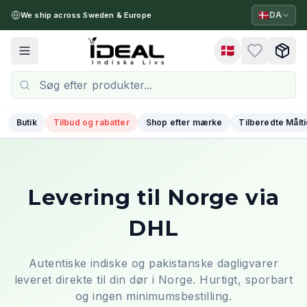
🇩🇰
DA
We ship across Sweden & Europe
🇩🇰
Toggle menu
Butik
Tilbud og rabatter
Shop efter mærke
Tilberedte Målt
Levering til Norge via
DHL
Autentiske indiske og pakistanske dagligvarer
leveret direkte til din dør i Norge. Hurtigt, sporbart
og ingen minimumsbestilling.