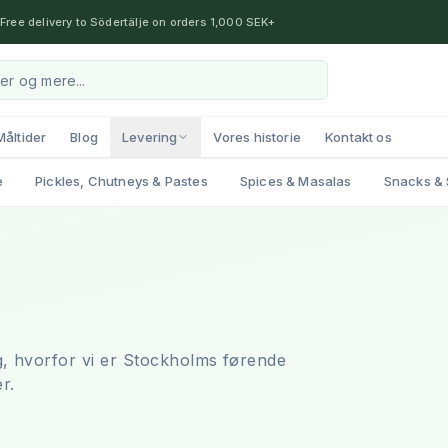
Free delivery to Södertälje on orders 1,000 SEK+
Måltider
Blog
Levering
Vores historie
Kontakt os
e
Pickles, Chutneys & Pastes
Spices & Masalas
Snacks & 
, hvorfor vi er Stockholms førende
r.