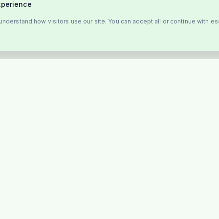
xperience
nderstand how visitors use our site. You can accept all or continue with es
SUPPORT
r
Ofte stillede spørgsmål