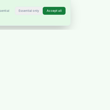
Essential only
Accept all
sential
FORBIND
Instagram