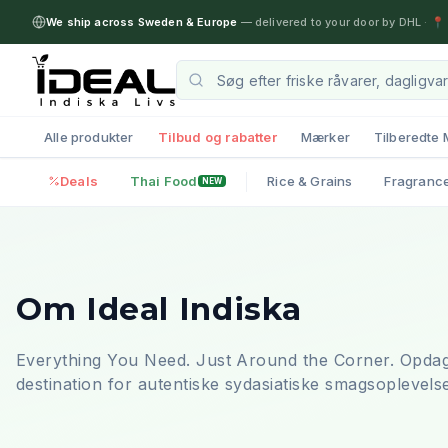
We ship across Sweden & Europe
— delivered to your door by DHL
·
📍 
Alle produkter
Tilbud og rabatter
Mærker
Tilberedte 
Deals
Thai Food
Rice & Grains
Fragranc
NEW
Om Ideal Indiska
Everything You Need. Just Around the Corner.
Opdag
destination for autentiske sydasiatiske smagsoplevelse